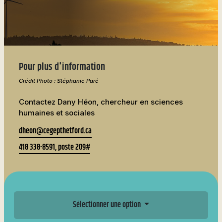
Partenaires
Stages en alternance
Nouvelles
FAQ
Nous joindre
travail-études (ATE)
Cégépiens d’exception
Actualités
Nous joindre
À propos de la formation
Pavillon sportif
Boutique
générale
Pour plus d'information
Partenaires
Annuaire des
Crédit Photo : Stéphanie Paré
programmes (PDF)
Foire aux
Contactez Dany Héon, chercheur en sciences
questions
humaines et sociales
Nous
dheon@cegepthetford.ca
joindre
418 338-8591, poste 209#
Sélectionner une option