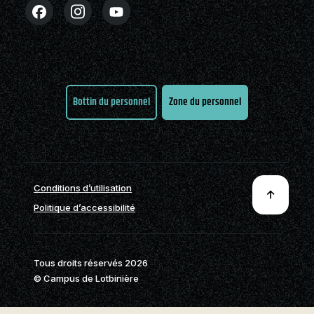
Partenaires
Stages en alternance
Nouvelles
FAQ
Nous joindre
travail-études (ATE)
Cégépiens d’exception
Actualités
Nous joindre
À propos de la formation
Pavillon sportif
Boutique
générale
Partenaires
Bottin du personnel
Zone du personnel
Annuaire des
programmes (PDF)
Foire aux
questions
Nous
Conditions d’utilisation
joindre
Politique d’accessibilité
Tous droits réservés 2026
© Campus de Lotbinière