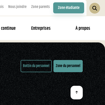
ois
Nous joindre
Zone parents
Zone étudiante
 continue
Entreprises
À propos
Bottin du personnel
Zone du personnel