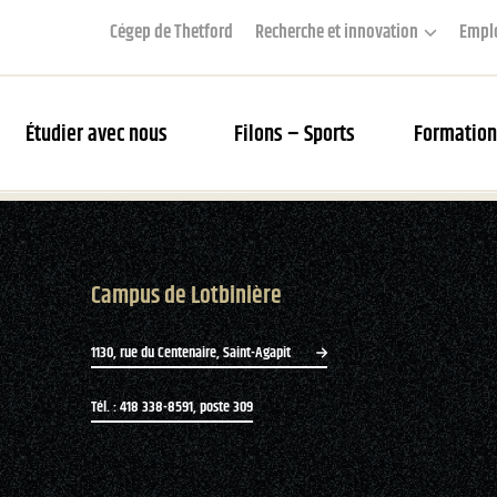
Cégep de Thetford
Recherche et innovation
Empl
Étudier avec nous
Filons – Sports
Formation
couverte des Filons
Campus de Lotbinière
rier des matchs et webdiffusion
s Filons
1130, rue du Centenaire, Saint-Agapit
tés
Tél. : 418 338-8591, poste 309
ue