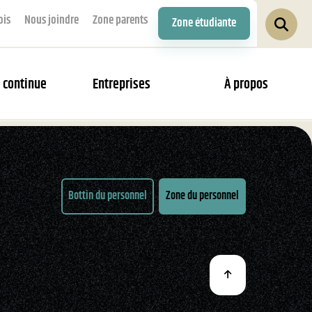
ois
Nous joindre
Zone parents
Zone étudiante
 continue
Entreprises
À propos
Bottin du personnel
Zone du personnel