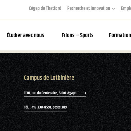
Cégep de Thetford
Recherche et innovation
Empl
Étudier avec nous
Filons – Sports
Formation
couverte des Filons
Campus de Lotbinière
rier des matchs et webdiffusion
s Filons
1130, rue du Centenaire, Saint-Agapit
tés
Tél. : 418 338-8591, poste 309
ue