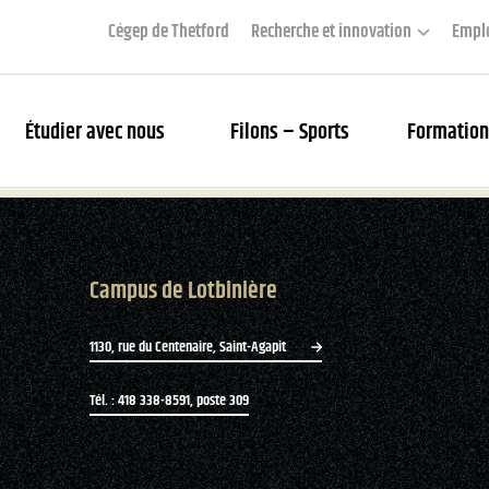
Cégep de Thetford
Recherche et innovation
Empl
Étudier avec nous
Filons – Sports
Formation
couverte des Filons
Campus de Lotbinière
rier des matchs et webdiffusion
s Filons
1130, rue du Centenaire, Saint-Agapit
tés
Tél. : 418 338-8591, poste 309
ue