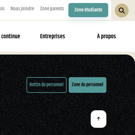
ois
Nous joindre
Zone parents
Zone étudiante
 continue
Entreprises
À propos
Bottin du personnel
Zone du personnel