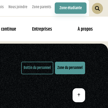
ois
Nous joindre
Zone parents
Zone étudiante
 continue
Entreprises
À propos
Bottin du personnel
Zone du personnel