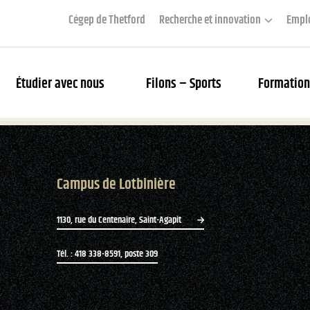
Cégep de Thetford
Recherche et innovation
Empl
Étudier avec nous
Filons – Sports
Formation
couverte des Filons
Campus de Lotbinière
rier des matchs et webdiffusion
s Filons
1130, rue du Centenaire, Saint-Agapit
tés
Tél. : 418 338-8591, poste 309
ue