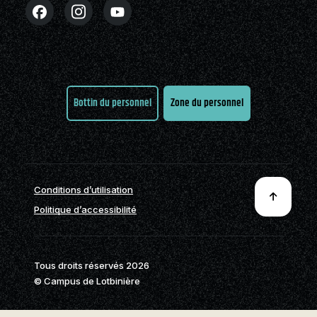
Partenaires
Stages en alternance
Nouvelles
FAQ
Nous joindre
travail-études (ATE)
Cégépiens d’exception
Actualités
Nous joindre
À propos de la formation
Pavillon sportif
Boutique
générale
Partenaires
Bottin du personnel
Zone du personnel
Annuaire des
programmes (PDF)
Foire aux
questions
Nous
Conditions d’utilisation
joindre
Politique d’accessibilité
Tous droits réservés 2026
© Campus de Lotbinière