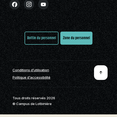
Partenaires
Stages en alternance
Nouvelles
FAQ
Nous joindre
travail-études (ATE)
Cégépiens d’exception
Actualités
Nous joindre
À propos de la formation
Pavillon sportif
Boutique
générale
Partenaires
Bottin du personnel
Zone du personnel
Annuaire des
programmes (PDF)
Foire aux
questions
Nous
Conditions d’utilisation
joindre
Politique d’accessibilité
Tous droits réservés 2026
© Campus de Lotbinière