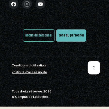
Partenaires
Stages en alternance
Nouvelles
FAQ
Nous joindre
travail-études (ATE)
Cégépiens d’exception
Actualités
Nous joindre
À propos de la formation
Pavillon sportif
Boutique
générale
Partenaires
Bottin du personnel
Zone du personnel
Annuaire des
programmes (PDF)
Foire aux
questions
Nous
Conditions d’utilisation
joindre
Politique d’accessibilité
Tous droits réservés 2026
© Campus de Lotbinière