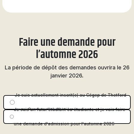
Faire une demande pour
l’automne 2026
La période de dépôt des demandes ouvrira le 26
janvier 2026.
Je suis actuellement inscrit(e) au Cégep de Thetford
Status
Je suis un futur étudiant ou étudiante et je vais faire
ou au Campus de Lotbinière
une demande d'admission pour l'automne 2026