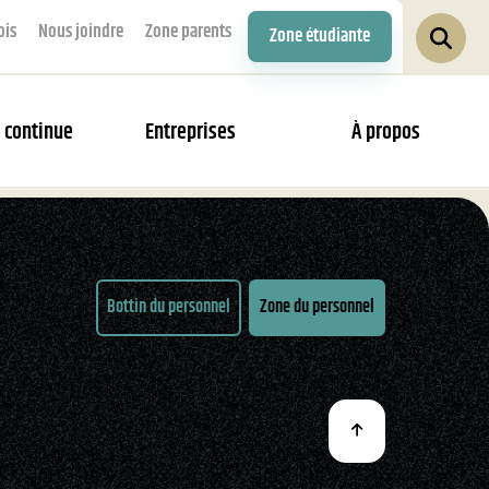
ois
Nous joindre
Zone parents
Zone étudiante
 continue
Entreprises
À propos
Bottin du personnel
Zone du personnel