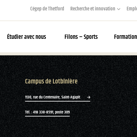
Cégep de Thetford
Recherche et innovation
Empl
Étudier avec nous
Filons – Sports
Formation
couverte des Filons
Campus de Lotbinière
rier des matchs et webdiffusion
s Filons
1130, rue du Centenaire, Saint-Agapit
tés
Tél. : 418 338-8591, poste 309
ue