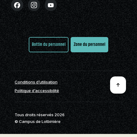
Partenaires
Stages en alternance
Nouvelles
FAQ
Nous joindre
travail-études (ATE)
Cégépiens d’exception
Actualités
Nous joindre
À propos de la formation
Pavillon sportif
Boutique
générale
Partenaires
Bottin du personnel
Zone du personnel
Annuaire des
programmes (PDF)
Foire aux
questions
Nous
Conditions d’utilisation
joindre
Politique d’accessibilité
Tous droits réservés 2026
© Campus de Lotbinière