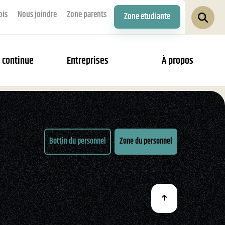
ois
Nous joindre
Zone parents
Zone étudiante
 continue
Entreprises
À propos
Bottin du personnel
Zone du personnel