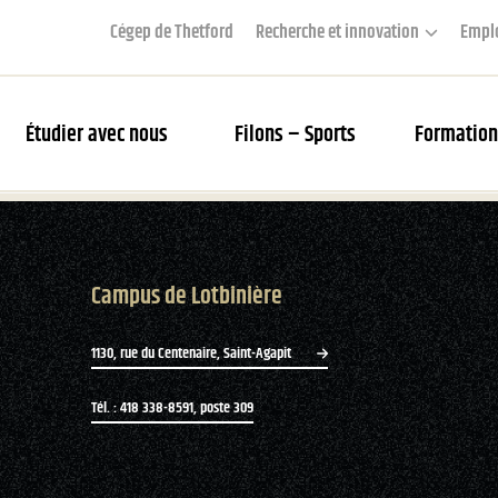
Cégep de Thetford
Recherche et innovation
Empl
Étudier avec nous
Filons – Sports
Formation
couverte des Filons
Campus de Lotbinière
rier des matchs et webdiffusion
s Filons
1130, rue du Centenaire, Saint-Agapit
tés
Tél. : 418 338-8591, poste 309
ue