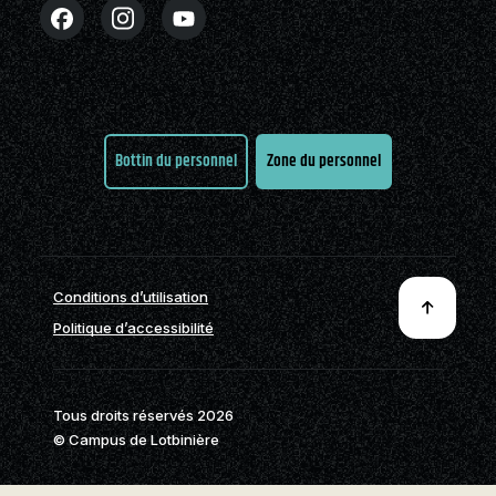
Partenaires
Stages en alternance
Nouvelles
FAQ
Nous joindre
travail-études (ATE)
Cégépiens d’exception
Actualités
Nous joindre
À propos de la formation
Pavillon sportif
Boutique
générale
Partenaires
Bottin du personnel
Zone du personnel
Annuaire des
programmes (PDF)
Foire aux
questions
Nous
Conditions d’utilisation
joindre
Politique d’accessibilité
Tous droits réservés 2026
© Campus de Lotbinière