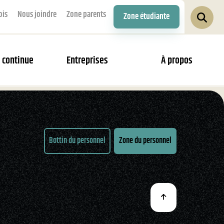
ois
Nous joindre
Zone parents
Zone étudiante
 continue
Entreprises
À propos
Bottin du personnel
Zone du personnel