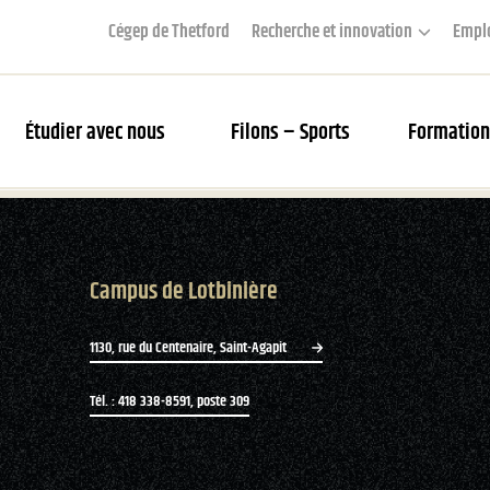
Cégep de Thetford
Recherche et innovation
Empl
Étudier avec nous
Filons – Sports
Formation
couverte des Filons
Campus de Lotbinière
rier des matchs et webdiffusion
s Filons
1130, rue du Centenaire, Saint-Agapit
tés
Tél. : 418 338-8591, poste 309
ue