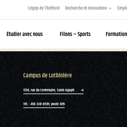
Cégep de Thetford
Recherche et innovation
Empl
Étudier avec nous
Filons – Sports
Formation
couverte des Filons
Campus de Lotbinière
rier des matchs et webdiffusion
s Filons
1130, rue du Centenaire, Saint-Agapit
tés
Tél. : 418 338-8591, poste 309
ue